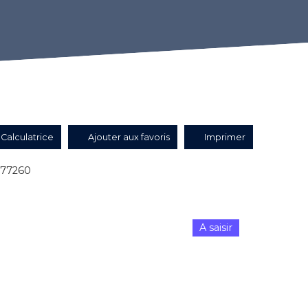
Calculatrice
Ajouter aux favoris
Imprimer
 77260
A saisir