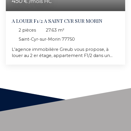
450
€ /mois HC
A LOUER F1/2 A SAINT CYR SUR MORIN
2
pièces
27.63
m²
Saint-Cyr-sur-Morin 77750
L'agence immobilière Greub vous propose, à
louer au 2 er étage, appartement F1/2 dans un
petit immeuble briard à SAINT CYR SUR MORIN
77750 qui comprend : entrée, une cuisine ouverte,
un cellier, une chambre avec placards, une salle de
bains avec sanitaire. Chauffage par convecteur
électrique, fenêtres double vitrageBus, école,
boulangerie, bar tabac à proximité