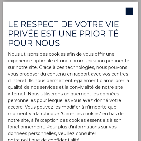
Surface min (m²)
LE RESPECT DE VOTRE VIE
Pièces min
PRIVÉE EST UNE PRIORITÉ
POUR NOUS
J'accepte le traitement de mes données
personnelles conformément au RGPD. Si vous ne
Nous utilisons des cookies afin de vous offrir une
souhaitez pas faire l'objet de prospection
expérience optimale et une communication pertinente
commerciale par voie téléphonique, vous pouvez
sur notre site. Grace à ces technologies, nous pouvons
vous inscrire gratuitement sur la liste d'opposition
vous proposer du contenu en rapport avec vos centres
au démarchage téléphonique, prévu par l'article
d'intérêt. Ils nous permettent également d'améliorer la
L223-1 du code de la consommation, sur le site
qualité de nos services et la convivialité de notre site
Internet www.bloctel.gouv.fr ou par courrier
internet. Nous utiliserons uniquement les données
adressé à :
personnelles pour lesquelles vous avez donné votre
accord. Vous pouvez les modifier à n'importe quel
Société Worldline, Service Bloctel, CS 61311, 41013
moment via la rubrique ″Gérer les cookies″ en bas de
BLOIS CEDEX.
notre site, à l'exception des cookies essentiels à son
fonctionnement. Pour plus d'informations sur vos
Pour en savoir plus sur le traitement de vos
données personnelles, veuillez consulter
données personnelles, veuillez consulter notre
notre politique de confidentialité
.
politique de confidentialité
.