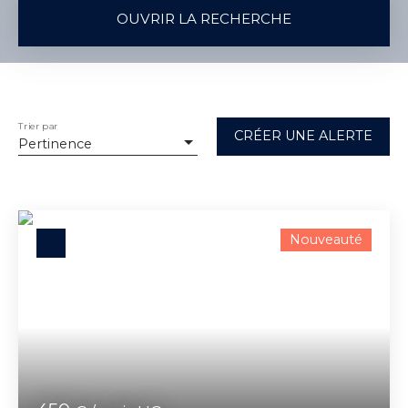
OUVRIR LA RECHERCHE
Vente
Location
Type de bien
Appartement
Trier par
CRÉER UNE ALERTE
Pertinence
Localisation
Saint-Cyr-sur-Morin (77750)
Loyer max (€/mois)
Nouveauté
Surface min (m²)
RECHERCHER