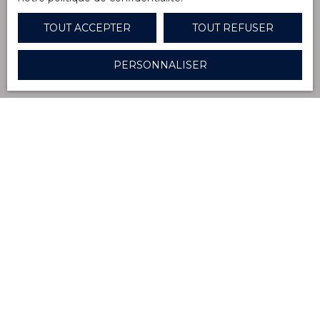
TOUT ACCEPTER
TOUT REFUSER
Recevoir des annonces
PERSONNALISER
Je recherche un bien
Vente maison La Ferté-sous-Jouarre (77260)
Vente appartement La Ferté-sous-Jouarre (77260)