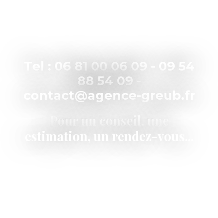
Tel : 06 81 00 06 09 - 09 54
88 54 09 -
contact@agence-greub.fr
Pour un conseil, une
estimation, un rendez-vous...