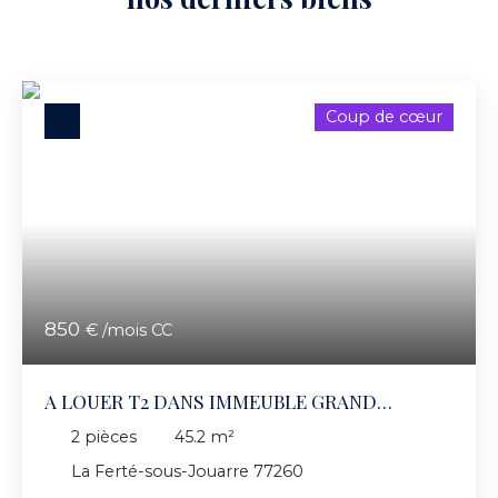
Coup de cœur
850
€ /mois CC
A LOUER T2 DANS IMMEUBLE GRAND
STANDING
2
pièces
45.2
m²
La Ferté-sous-Jouarre 77260