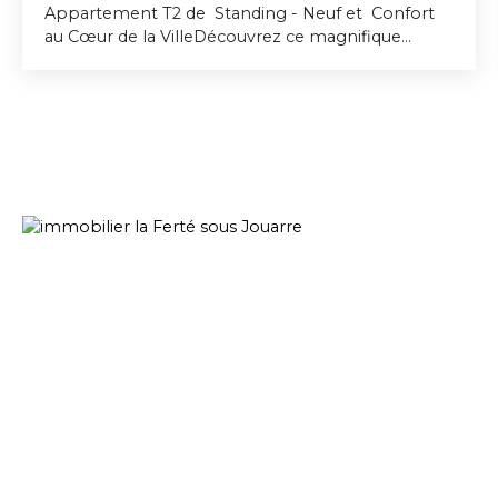
Appartement T2 de Standing - Neuf et Confort
au Cœur de la VilleDécouvrez ce magnifique
appartement T2 de 47 m², niché au rdc d'une
résidence de prestige construite en 2025. Ce bien
récent, en excellent état, allie élégance et
fonctionnalité pour vous offrir un cadre de vie
exceptionnel. Avec jardin et terrasse, une
chambre spacieuse, une salle de bains moderne
et un séjour lumineux de 27 m², cet appartement
est conçu pour votre confort. La cuisine
aménagée, les parties communes impeccables et
le chauffage individuel ajoutent une touche de
modernité à votre quotidien. Un véritable havre
de paix en plein cœur de la ville. Un
stationnement intérieur en sus pour votre
commodité. Imaginez-vous vivre dans un espace
où chaque pièce raconte une histoire de luxe et de
bien-être. Cet appartement est bien plus qu'un
logement, c'est un mode de vie. À proximité, vous
trouverez plusieurs commodités : la gare à 100 m,
des restaurants et une alimentation générale à 5