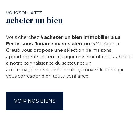
minutes à pied, des crèches, une maternelle et
une école élémentaire à 10 minutes à pied, ainsi
VOUS SOUHAITEZ
que des collèges à 15 minutes à pied. Des
acheter un bien
médecins généralistes sont également
accessibles à 10 minutes à pied. Ne manquez pas
cette opportunité de vivre dans un cadre
Vous cherchez à
acheter un bien immobilier à La
prestigieux. Contactez-nous dès aujourd'hui pour
Ferté-sous-Jouarre ou ses alentours
? L’Agence
une visite !
Greub vous propose une sélection de maisons,
appartements et terrains rigoureusement choisis. Grâce
à notre connaissance du secteur et un
accompagnement personnalisé, trouvez le bien qui
vous correspond en toute confiance.
VOIR NOS BIENS