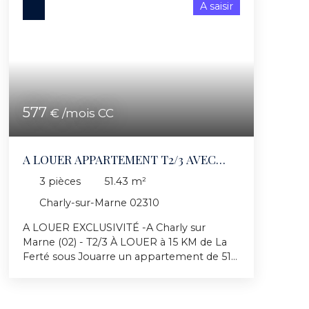
A saisir
577
€ /mois CC
A LOUER APPARTEMENT T2/3 AVEC
TERRASSE
3
pièces
51.43
m²
Charly-sur-Marne 02310
A LOUER EXCLUSIVITÉ -A Charly sur
Marne (02) - T2/3 À LOUER à 15 KM de La
Ferté sous Jouarre un appartement de 51
m² . Cet appartement propose, un séjour,
une cuisine, une chambre, une salle de
bains, un sanitaire, une terrasse, une pièce .