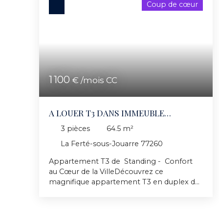
Coup de cœur
1 100
€ /mois CC
A LOUER T3 DANS IMMEUBLE
STANDING
3
pièces
64.5
m²
La Ferté-sous-Jouarre 77260
Appartement T3 de Standing - Confort
au Cœur de la VilleDécouvrez ce
magnifique appartement T3 en duplex de
64m², niché au 1er étage d'une résidence
de prestige construite en 2025. Ce bien
récent, en excellent état, allie élégance et