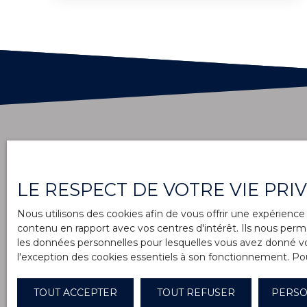
prestigieux. Contactez-nous dès
comprend : entrée, une cuisine ouverte, un
aujourd'hui pour une visite !
cellier, une chambre avec placards, une
salle de bains avec sanitaire. Chauffage par
convecteur électrique, fenêtres double
vitrageBus, école, boulangerie, bar tabac à
proximité
LE RESPECT DE VOTRE VIE PRI
Nous utilisons des cookies afin de vous offrir une expérien
contenu en rapport avec vos centres d'intérêt. Ils nous perme
Prénom
les données personnelles pour lesquelles vous avez donné vot
l'exception des cookies essentiels à son fonctionnement. Pou
Type d'offre
Type 
Location
App
TOUT ACCEPTER
TOUT REFUSER
PERSO
Pièces min