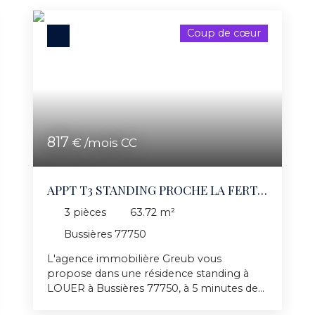
chambres , salle de bains avec un sanitaire,
deux places de parking, digicode, espaces
Coup de cœur
verts communs.
817
€ /mois CC
APPT T3 STANDING PROCHE LA FERTE
S JOUARRE
3
pièces
63.72
m²
Bussières 77750
L'agence immobilière Greub vous
propose dans une résidence standing à
LOUER à Bussières 77750, à 5 minutes de
la gare de Saacy-sur-Marne, 10 minutes de