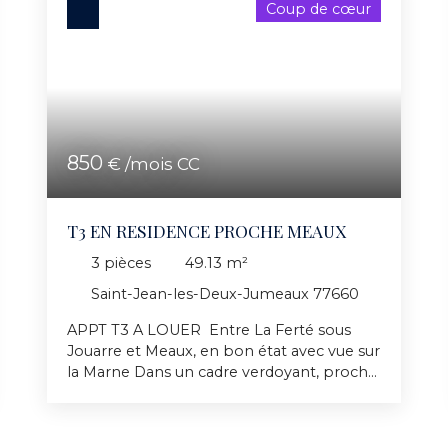
Coup de cœur
850
€ /mois CC
T3 EN RESIDENCE PROCHE MEAUX
3
pièces
49.13
m²
Saint-Jean-les-Deux-Jumeaux 77660
APPT T3 A LOUER Entre La Ferté sous
Jouarre et Meaux, en bon état avec vue sur
la Marne Dans un cadre verdoyant, proche
des commerces, gare et bus à proximité. A
5 minutes de Meaux. Entrée cuisine
meublée, séjour, un dégagement, deux