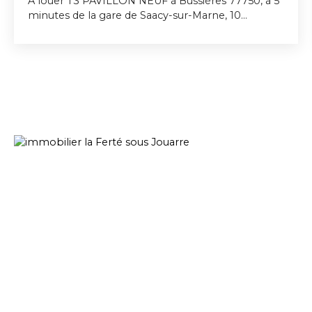
A louer T3 PAVILLON NEUF à Bussières 77750, à 5
minutes de la gare de Saacy-sur-Marne, 10
minutes de la gare de La Ferté sous Jouarre - Gare
de l'Est Ligne P à 42 minutes - Tout près de la
vallée du petit Morin, bus allant aux gares - Ecole
primaire - Tous commerces à 5 minutes - . T3 - 64
m2 - RDC : Pièce de vie 27 m2 sur cuisine
aménagée ouverte avec hotte et plaque de
cuisson et four , une buanderie avec wc. 1er étage :
palier, deux chambres, salle de douche avec wc.
Pavillon disposant de 2 places de parking
extérieur - volets roulants électrique - Chauffage
pompe à chaleur air/air réversible chaud froid -
ballon thermodynamique - Prise internet RJ45 -
Possibilité de garage fermé en sus pour 50€ par
moisCharges forfaitaires 10 € par mois qui
comprend l'entretien du parking et des espaces
verts communes