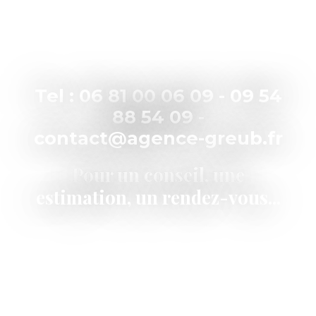
Tel : 06 81 00 06 09 - 09 54
88 54 09 -
contact@agence-greub.fr
Pour un conseil, une
estimation, un rendez-vous...