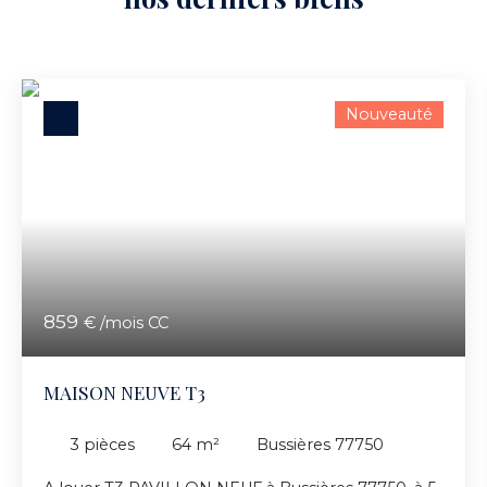
Nouveauté
859
€ /mois CC
MAISON NEUVE T3
3
pièces
64
m²
Bussières 77750