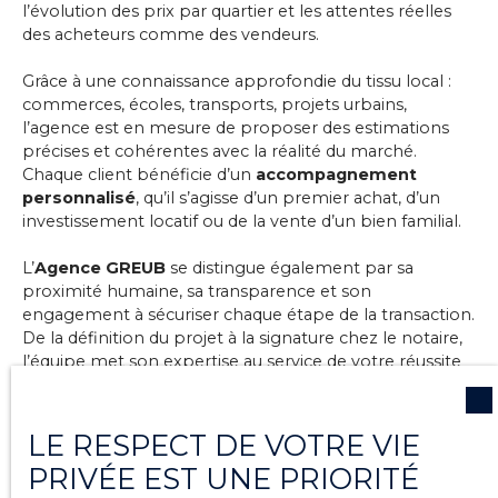
l’évolution des prix par quartier et les attentes réelles
des acheteurs comme des vendeurs.
Grâce à une connaissance approfondie du tissu local :
commerces, écoles, transports, projets urbains,
l’agence est en mesure de proposer des estimations
précises et cohérentes avec la réalité du marché.
Chaque client bénéficie d’un
accompagnement
personnalisé
, qu’il s’agisse d’un premier achat, d’un
investissement locatif ou de la vente d’un bien familial.
L’
Agence GREUB
se distingue également par sa
proximité humaine, sa transparence et son
engagement à sécuriser chaque étape de la transaction.
De la définition du projet à la signature chez le notaire,
l’équipe met son expertise au service de votre réussite
immobilière, avec un objectif clair : vous permettre de
concrétiser votre projet dans les meilleures conditions.
LE RESPECT DE VOTRE VIE
PRIVÉE EST UNE PRIORITÉ
CONTACTEZ-NOUS