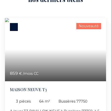
Nouveauté
859
€ /mois CC
MAISON NEUVE T3
3
pièces
64
m²
Bussières 77750