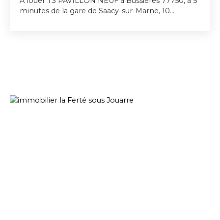
A louer T3 PAVILLON NEUF à Bussières 77750, à 5
minutes de la gare de Saacy-sur-Marne, 10
minutes de la gare de La Ferté sous Jouarre - Gare
de l'Est Ligne P à 42 minutes - Tout près de la
vallée du petit Morin, bus allant aux gares - Ecole
primaire - Tous commerces à 5 minutes - . T3 - 64
m2 - RDC : Pièce de vie 27 m2 sur cuisine
aménagée ouverte avec hotte et plaque de
cuisson et four , une buanderie avec wc. 1er étage :
palier, deux chambres, salle de douche avec wc.
Pavillon disposant de 2 places de parking
extérieur - volets roulants électrique - Chauffage
pompe à chaleur air/air réversible chaud froid -
ballon thermodynamique - Prise internet RJ45 -
Possibilité de garage fermé en sus pour 50€ par
moisCharges forfaitaires 10 € par mois qui
comprend l'entretien du parking et des espaces
verts communes