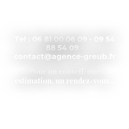
Tel : 06 81 00 06 09 - 09 54
88 54 09 -
contact@agence-greub.fr
Pour un conseil, une
estimation, un rendez-vous...